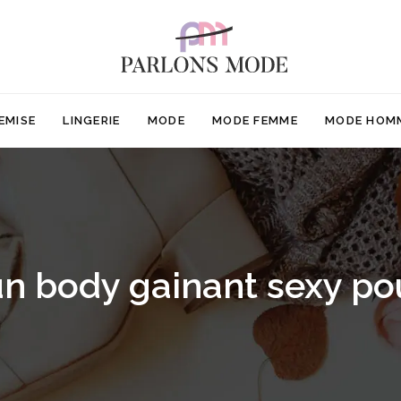
EMISE
LINGERIE
MODE
MODE FEMME
MODE HOM
un body gainant sexy p