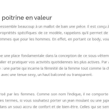
poitrine en valeur
essemble beaucoup à un maillot de bain une pièce. Il est conçu à 
 propriétés spécifiques de ce modèle, rappelons qu’il permet de
 femmes que pour les hommes. En effet, en portant ce body, vou
e une place fondamentale dans la conception de ce sous-vêtement
iller et pratiquer vos activités quotidiennes les plus actives. Par
ne : une partie qui incarne la féminité de la femme tout comme la 
é avec une tenue sexy, un haut balconné ou transparent.
risé par les femmes. Comme son nom l’indique, il ne comporte 
es termes, si vous souhaitez porter un jean moulant ou une jupe
dans un souci accru de confort et de bien-être. Celles qui se se